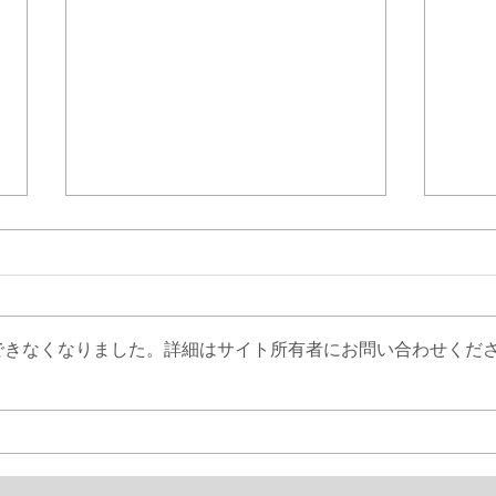
ベテラン大会！
できなくなりました。詳細はサイト所有者にお問い合わせくだ
一番
は？