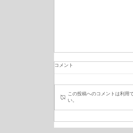
コメント
この投稿へのコメントは利用
い。
春季クラブ対抗テニス大会