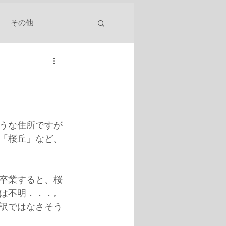
その他
うな住所ですが
「桜丘」など、
卒業すると、桜
は不明．．．。
訳ではなさそう