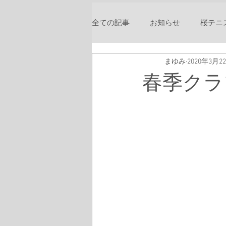
全ての記事
お知らせ
桜テニ
まゆみ
2020年3月2
春季クラ