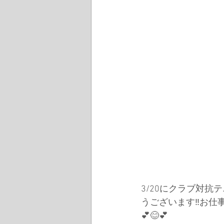
3/20にクラブ対抗
うございます‼︎お
💕😊💕