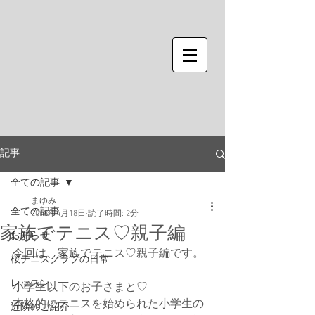
記事
全ての記事
まゆみ
全ての記事
2018年4月18日
読了時間: 2分
家族でテニス♡親子編
お知らせ
今回は、家族でテニス♡親子編です。
桜テニスクラブの日常
レッスン
小学生以下のお子さまと♡
本格的にテニスを始められた小学生の
近隣のご紹介