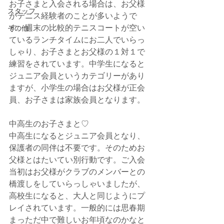
お子さまと入会される場合は、お父様
スタッフ
がテニス経験者のことが多いようで
す。週末の比較的テニスコートが空い
その他
ているランチタイムにお二人でいらっ
しゃり、お子さまとお父様の１対１で
練習をされています。中学生になると
ジュニア会員というカテゴリーがあり
ますが、小学生の場合はお父様が正会
員、お子さまは家族会員となります。
中高生のお子さまと♡
中高生になるとジュニア会員となり、
保護者の同伴は不要です。そのためお
父様とはたいてい別行動です。ご入会
当初はお父様がクラブのメンバーとの
橋渡しをしていらっしゃいましたが、
高校生になると、大人と同じようにプ
レイされています。一般的には思春期
まっただ中で難しいお年頃なのかなと